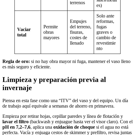
terrenos
es)
Solo ante
Empujes
reformas,
Permite
del terreno,
fugas
Vaciar
obras
fisuras,
graves o
total
mayores
costes de
cambio de
llenado
revestimie
nto
Regla de oro:
si no hay obra mayor ni fuga, mantener el vaso lleno
es más seguro y eficiente.
Limpieza y preparación previa al
invernaje
Piensa en esta fase como una “ITV” del vaso y del equipo. Un día
de trabajo aquí equivale a semanas de ahorro en primavera.
Empieza por retirar hojas, cepillar paredes y línea de flotación y
lavar el filtro
(backwash y enjuague hasta ver el visor claro). Con el
pH en 7,2–7,6
, aplica una
oxidación de choque
si el agua no está
perfecta. Vacía y enjuaga cestos de skimmer y prefiltro, revisa juntas