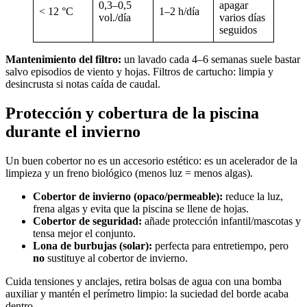
0,3–0,5
apagar
< 12 °C
1–2 h/día
vol./día
varios días
seguidos
Mantenimiento del filtro:
un lavado cada 4–6 semanas suele bastar
salvo episodios de viento y hojas. Filtros de cartucho: limpia y
desincrusta si notas caída de caudal.
Protección y cobertura de la piscina
durante el invierno
Un buen cobertor no es un accesorio estético: es un acelerador de la
limpieza y un freno biológico (menos luz = menos algas).
Cobertor de invierno (opaco/permeable):
reduce la luz,
frena algas y evita que la piscina se llene de hojas.
Cobertor de seguridad:
añade protección infantil/mascotas y
tensa mejor el conjunto.
Lona de burbujas (solar):
perfecta para entretiempo, pero
no
sustituye al cobertor de invierno.
Cuida tensiones y anclajes, retira bolsas de agua con una bomba
auxiliar y mantén el perímetro limpio: la suciedad del borde acaba
dentro.