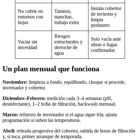
Instala cobertor
No cubrir en
Taninos,
de invierno y
entornos con
manchas,
limpia
hojas
trabajo extra
perímetro
Riesgos
Solo vacía ante
Vaciar sin
estructurales y
obras o fugas
necesidad
derroche de
confirmadas
agua
Un plan mensual que funciona
Noviembre:
limpieza a fondo, equilibrado, choque si procede,
invernador y cobertor.
Diciembre–Febrero:
medición cada 3–4 semanas (pH,
desinfectante), 1–2 h/día de filtración, backwash mensual.
Marzo:
refuerzo de invernador si el agua sigue fría; ajusta
programación si suben las temperaturas.
Abril:
retirada progresiva del cobertor, subida de horas de filtración
y, si toca, primer arranque de temporada.