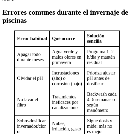
Errores comunes durante el invernaje de
piscinas
Solución
Error habitual
Qué ocurre
sencilla
Agua verde y
Programa 1–2
Apagar todo
malos olores en
h/día y mantén
durante meses
primavera
residual
Incrustaciones
Prioriza ajustar
Olvidar el pH
(alto) o
pH antes de
corrosión (bajo)
dosificar
Backwash cada
Tratamientos
No lavar el
4–6 semanas o
ineficaces por
filtro
según
canalizaciones
manómetro
Sobre-dosificar
Sigue dosis y
Nubes,
invernador/clor
mide; más no
irritación, gasto
o
es mejor