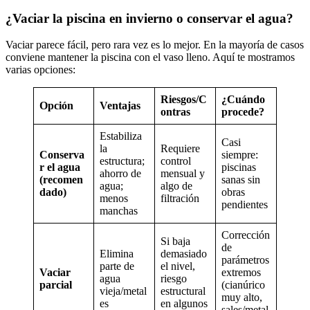
¿Vaciar la piscina en invierno o conservar el agua?
Vaciar parece fácil, pero rara vez es lo mejor. En la mayoría de casos
conviene mantener la piscina con el vaso lleno. Aquí te mostramos
varias opciones:
Riesgos/C
¿Cuándo
Opción
Ventajas
ontras
procede?
Estabiliza
Casi
la
Requiere
Conserva
siempre:
estructura;
control
r el agua
piscinas
ahorro de
mensual y
(recomen
sanas sin
agua;
algo de
dado)
obras
menos
filtración
pendientes
manchas
Corrección
Si baja
de
Elimina
demasiado
parámetros
parte de
el nivel,
Vaciar
extremos
agua
riesgo
parcial
(cianúrico
vieja/metal
estructural
muy alto,
es
en algunos
sales/metal