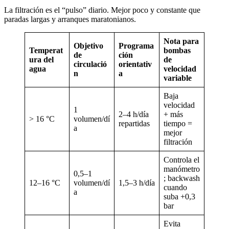
La filtración es el “pulso” diario. Mejor poco y constante que
paradas largas y arranques maratonianos.
Nota para
Objetivo
Programa
Temperat
bombas
de
ción
ura del
de
circulació
orientativ
agua
velocidad
n
a
variable
Baja
velocidad
1
2–4 h/día
+ más
> 16 °C
volumen/dí
repartidas
tiempo =
a
mejor
filtración
Controla el
manómetro
0,5–1
; backwash
12–16 °C
volumen/dí
1,5–3 h/día
cuando
a
suba +0,3
bar
Evita