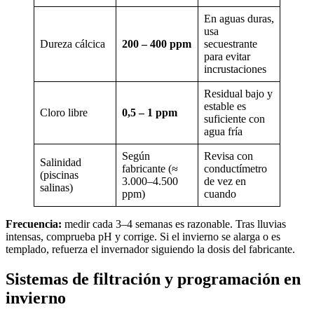
En aguas duras,
usa
Dureza cálcica
200 – 400 ppm
secuestrante
para evitar
incrustaciones
Residual bajo y
estable es
Cloro libre
0,5 – 1 ppm
suficiente con
agua fría
Según
Revisa con
Salinidad
fabricante (≈
conductímetro
(piscinas
3.000–4.500
de vez en
salinas)
ppm)
cuando
Frecuencia:
medir cada 3–4 semanas es razonable. Tras lluvias
intensas, comprueba pH y corrige. Si el invierno se alarga o es
templado, refuerza el invernador siguiendo la dosis del fabricante.
Sistemas de filtración y programación en
invierno