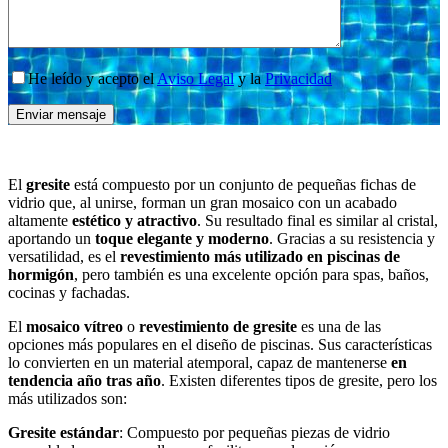
He leído y acepto el
Aviso Legal
y la
Privacidad
El
gresite
está compuesto por un conjunto de pequeñas fichas de
vidrio que, al unirse, forman un gran mosaico con un acabado
altamente
estético y atractivo
. Su resultado final es similar al cristal,
aportando un
toque elegante y moderno
. Gracias a su resistencia y
versatilidad, es el
revestimiento más utilizado en piscinas de
hormigón
, pero también es una excelente opción para spas, baños,
cocinas y fachadas.
El
mosaico vítreo
o
revestimiento de gresite
es una de las
opciones más populares en el diseño de piscinas. Sus características
lo convierten en un material atemporal, capaz de mantenerse
en
tendencia año tras año
. Existen diferentes tipos de gresite, pero los
más utilizados son:
Gresite estándar
: Compuesto por pequeñas piezas de vidrio