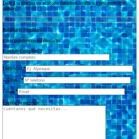
Dale a tu piscina un acabado duradero, estético y resistente con
gresite
Rellena el formulario
y nos pondremos en contacto
Nombre Completo *
Localidad *
Teléfono *
Email *
Escribe tu mensaje