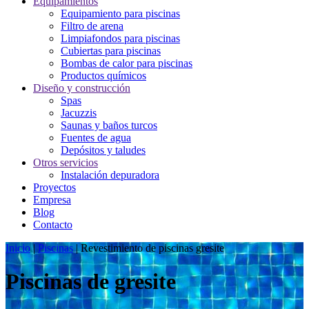
Equipamientos
Equipamiento para piscinas
Filtro de arena
Limpiafondos para piscinas
Cubiertas para piscinas
Bombas de calor para piscinas
Productos químicos
Diseño y construcción
Spas
Jacuzzis
Saunas y baños turcos
Fuentes de agua
Depósitos y taludes
Otros servicios
Instalación depuradora
Proyectos
Empresa
Blog
Contacto
Inicio
|
Piscinas
|
Revestimiento de piscinas gresite
Piscinas de gresite