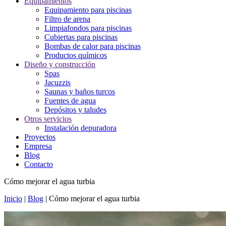
Equipamientos
Equipamiento para piscinas
Filtro de arena
Limpiafondos para piscinas
Cubiertas para piscinas
Bombas de calor para piscinas
Productos químicos
Diseño y construcción
Spas
Jacuzzis
Saunas y baños turcos
Fuentes de agua
Depósitos y taludes
Otros servicios
Instalación depuradora
Proyectos
Empresa
Blog
Contacto
Cómo mejorar el agua turbia
Inicio
|
Blog
|
Cómo mejorar el agua turbia